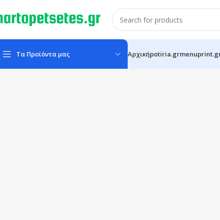
Τα Προϊόντα μας
Αρχική
potiria.gr
menuprint.g