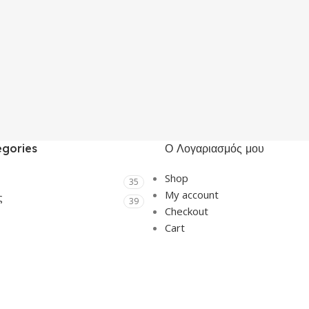
egories
Ο Λογαριασμός μου
Shop
35
My account
ς
39
Checkout
Cart