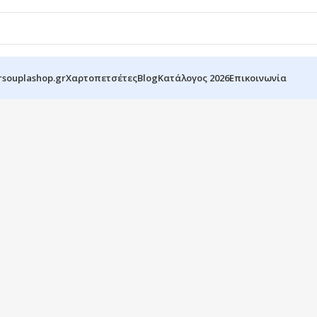
r
souplashop.gr
Χαρτοπετσέτες
Blog
Κατάλογος 2026
Επικοινωνία